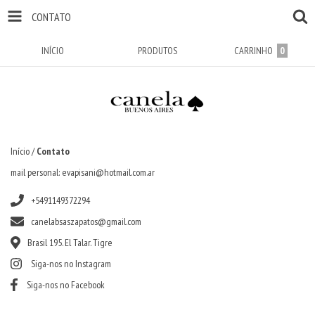
CONTATO
INÍCIO
PRODUTOS
CARRINHO
0
Início
/
Contato
mail personal:
evapisani@hotmail.com.ar
+5491149372294
canelabsaszapatos@gmail.com
Brasil 195. El Talar. Tigre
Siga-nos no Instagram
Siga-nos no Facebook