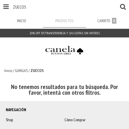
ZUECOS
INICIO
PRODUCTOS
CARRITO
0
20% OFF EF/TRANSFERENCIA Y 3/6 CUOTAS SIN INTERES
Inicio
/
GANGAS
/
ZUECOS
No tenemos resultados para tu búsqueda. Por
favor, intentá con otros filtros.
NAVEGACIÓN
Shop
Cómo Comprar