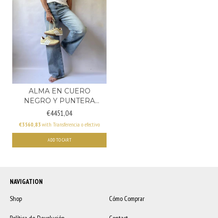
ALMA EN CUERO
NEGRO Y PUNTERA
NEGRA - (C...
€4451,04
€3560,83
with
Transferencia o efectivo
ADD TO CART
NAVIGATION
Shop
Cómo Comprar