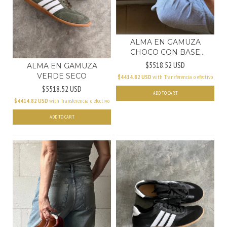
ALMA EN GAMUZA
CHOCO CON BASE
BLANCA
$5518.52 USD
ALMA EN GAMUZA
VERDE SECO
$4414.82 USD
with
Transferencia o efectivo
$5518.52 USD
ADD TO CART
$4414.82 USD
with
Transferencia o efectivo
ADD TO CART