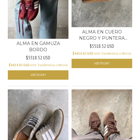
ALMA EN CUERO
NEGRO Y PUNTERA
ALMA EN GAMUZA
NEGRA
$5518.52 USD
BORDO
$4414.82 USD
with
Transferencia o efectivo
$5518.52 USD
ADD TO CART
$4414.82 USD
with
Transferencia o efectivo
ADD TO CART