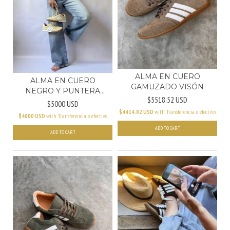
ALMA EN CUERO
ALMA EN CUERO
GAMUZADO VISÓN
NEGRO Y PUNTERA
$5518.52 USD
NEGRA - (C...
$5000 USD
$4414.82 USD
with
Transferencia o efectivo
$4000 USD
with
Transferencia o efectivo
ADD TO CART
ADD TO CART