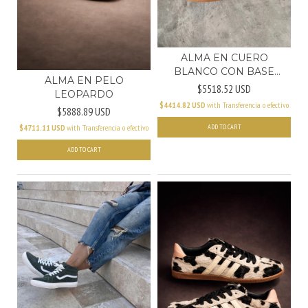
ALMA EN CUERO
BLANCO CON BASE
ALMA EN PELO
CARAMELO
$5518.52 USD
LEOPARDO
$4414.82 USD
with
Transferencia o efectivo
$5888.89 USD
$4711.11 USD
with
Transferencia o efectivo
ADD TO CART
ADD TO CART