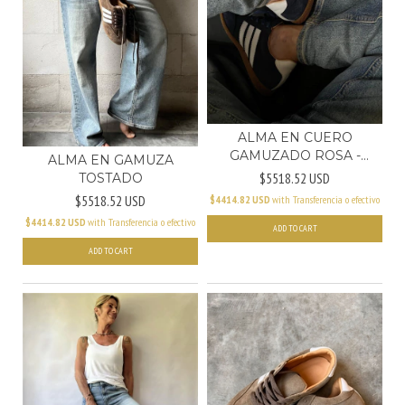
ALMA EN CUERO
GAMUZADO ROSA -
ALMA EN GAMUZA
(COPIA)
$5518.52 USD
TOSTADO
$5518.52 USD
$4414.82 USD
with
Transferencia o efectivo
$4414.82 USD
with
Transferencia o efectivo
ADD TO CART
ADD TO CART