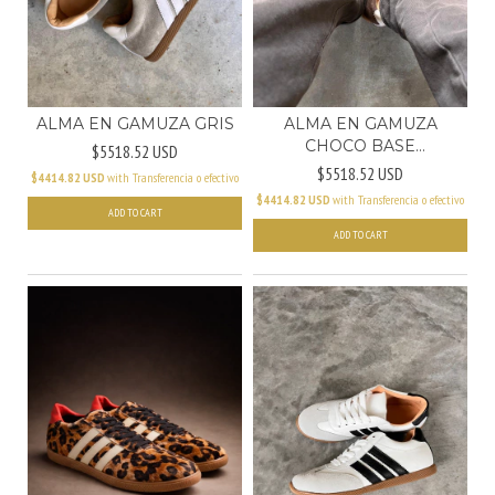
ALMA EN GAMUZA GRIS
ALMA EN GAMUZA
CHOCO BASE
$5518.52 USD
CARAMELO
$5518.52 USD
$4414.82 USD
with
Transferencia o efectivo
$4414.82 USD
with
Transferencia o efectivo
ADD TO CART
ADD TO CART