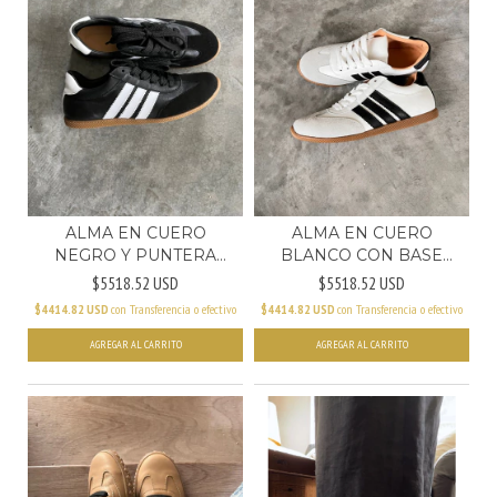
ALMA EN CUERO
ALMA EN CUERO
NEGRO Y PUNTERA
BLANCO CON BASE
NEGRA
CARAMELO
$5518.52 USD
$5518.52 USD
$4414.82 USD
con
Transferencia o efectivo
$4414.82 USD
con
Transferencia o efectivo
AGREGAR AL CARRITO
AGREGAR AL CARRITO