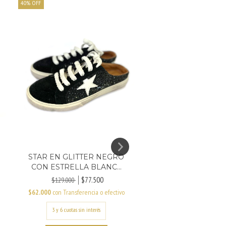
40
%
OFF
STAR EN GLITTER NEGRO
CON ESTRELLA BLANC...
$77.500
$129.000
$62.000
con
Transferencia o efectivo
CAMILE EN CUERO
$55.000