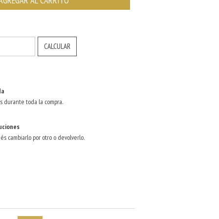
CAMBIAR CP
CALCULAR
da
s durante toda la compra.
uciones
dés cambiarlo por otro o devolverlo.