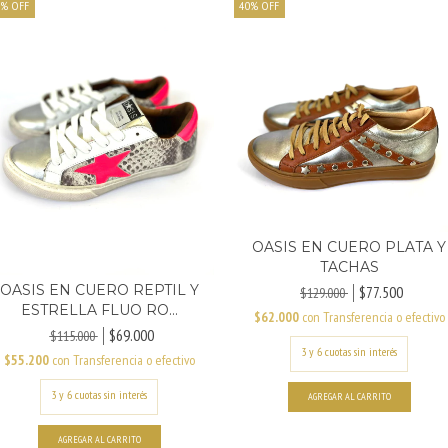
%
OFF
40
%
OFF
OASIS EN CUERO PLATA Y
TACHAS
OASIS EN CUERO REPTIL Y
$77.500
$129.000
ESTRELLA FLUO RO...
$62.000
con
Transferencia o efectivo
$69.000
$115.000
$55.200
con
Transferencia o efectivo
AGREGAR AL CARRITO
AGREGAR AL CARRITO