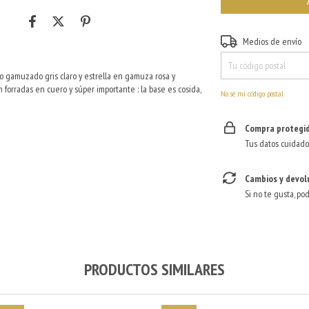
Entregas para el CP:
Medios de envío
ro gamuzado gris claro y estrella en gamuza rosa y
forradas en cuero y súper importante : la base es cosida,
No sé mi código postal
Compra protegi
Tus datos cuidado
Cambios y devol
Si no te gusta, po
PRODUCTOS SIMILARES