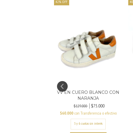
42
%
OFF
40
EN CUERO BLANCO Y
TRELLA NEGRA
VV EN CUERO BLANCO CON
$90.300
$129.000
NARANJA
con
Transferencia o efectivo
$75.000
$129.000
$60.000
con
Transferencia o efectivo
AGREGAR AL CARRITO