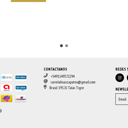
CONTACTANOS
REDES 
+5491149372294
canelabsaszapatos@gmail.com
Brasil 195. El Talar. Tigre
NEWSL
O