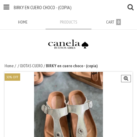
BIRKY EN CUERO CHOCO - (COPIA)
HOME
PRODUCTS
CART
0
Home
/
/
OJOTAS CUERO
/
BIRKY en cuero choco - (copia)
30
%
OFF