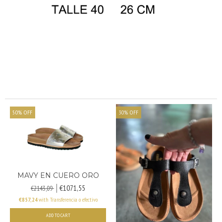
50
%
OFF
30
%
OFF
MAVY EN CUERO ORO
€1071,55
€2143,09
€857,24
with
Transferencia o efectivo
ADD TO CART