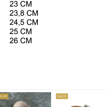
%
OFF
50
%
OFF