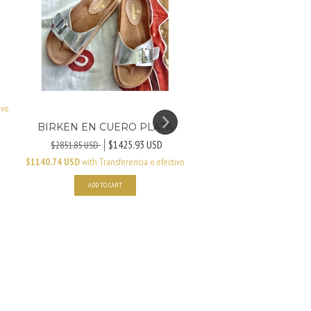
ivo
BIRKEN EN CUERO PLATA
$1425.93 USD
$2851.85 USD
$1140.74 USD
with
Transferencia o efectivo
NIZA EN CUERO 
ADD TO CART
$2203.
$3148.15 USD
$1762.96 USD
with
Transferen
ADD TO CART