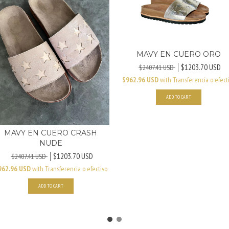
MAVY EN CUERO ORO
$1203.70 USD
$2407.41 USD
$962.96 USD
with
Transferencia o efect
ADD TO CART
MAVY EN CUERO CRASH
NUDE
$1203.70 USD
$2407.41 USD
962.96 USD
with
Transferencia o efectivo
ADD TO CART