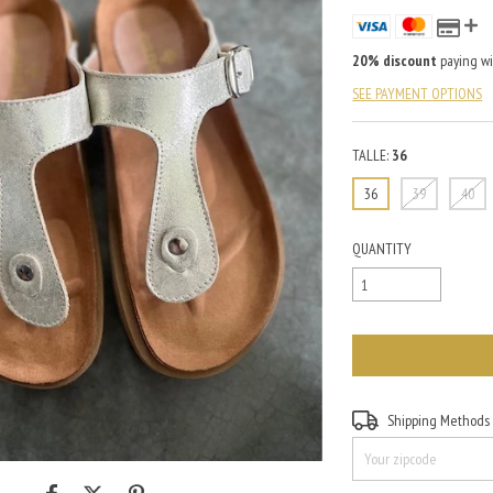
20% discount
paying wi
SEE PAYMENT OPTIONS
TALLE:
36
36
39
40
QUANTITY
Shipping for zipcode:
Shipping Methods