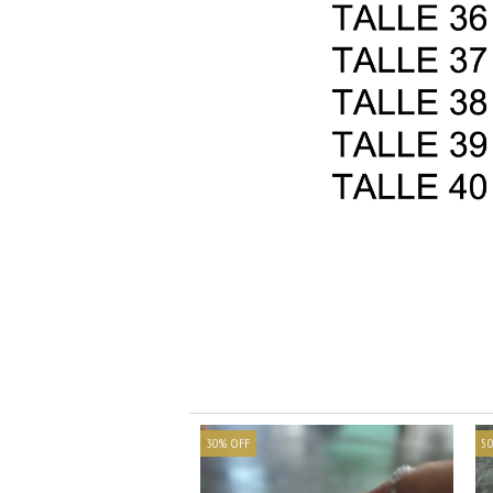
30
%
OFF
50