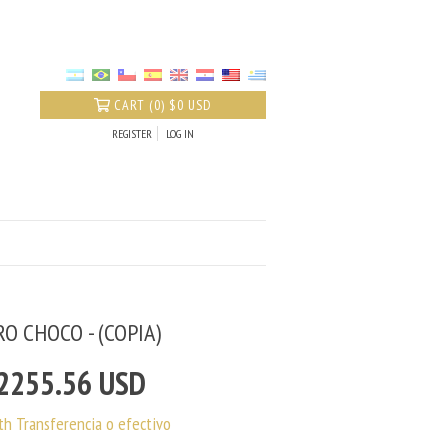
CART
(
0
)
$0 USD
REGISTER
LOG IN
O CHOCO - (COPIA)
2255.56 USD
th
Transferencia o efectivo