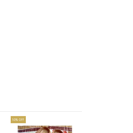
50
%
OFF
30
%
OFF