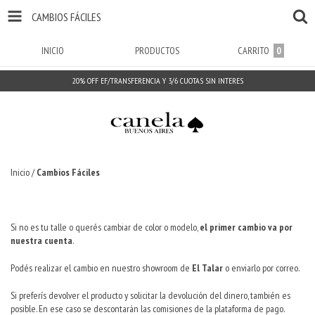
CAMBIOS FÁCILES
INICIO
PRODUCTOS
CARRITO
0
20% OFF EF/TRANSFERENCIA Y 3/6 CUOTAS SIN INTERES
Inicio
/
Cambios Fáciles
Si no es tu talle o querés cambiar de color o modelo,
el primer cambio va por
nuestra cuenta
.
Podés realizar el cambio en nuestro showroom de
El Talar
o enviarlo por correo.
Si preferís devolver el producto y solicitar la devolución del dinero, también es
posible. En ese caso se descontarán las comisiones de la plataforma de pago.