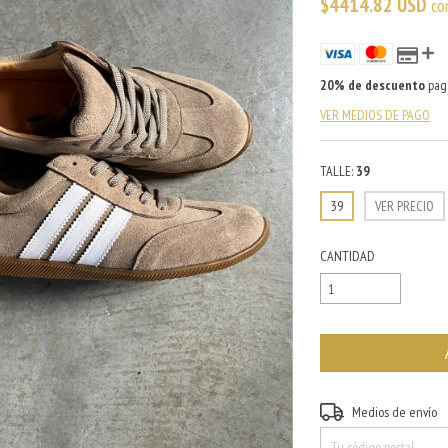
$4414.82 USD
co
20% de descuento
paga
VER MEDIOS DE PAGO
TALLE:
39
39
VER PRECIO
CANTIDAD
Entregas para el CP:
Medios de envío