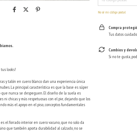
No sé mi código postal
Compra protegi
Tus datos cuidado
mbiamos.
Cambios y devol
Si no te gusta, po
 tus looks!
ras y talón en cuero blanco dan una experiencia única
nubes. La principal característica es que la base es súper
do que nunca se despeguen. El diseño de la suela es
des ni chicas y más respetuosas con el pie, dejando que los
endo más el apoyo en el piso, conceptos fundamentales
s el forrado interior en cuero vacuno, que no solo da
sino que también aporta durabilidad al calzado, no se