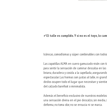
✔
El talle es cumplido. Y si no es el tuyo, lo ca
Icónicas, comodísimas y súper combinables con todos
Las zapatillas ALMA en cuero gamuzado visón con ti
para sentir la sensación de caminar descalsa en las 
liviana, duradera y cosida a la capellada, aseguran
espectacular. Las hormas son justas al talle, ni gran
dedos ocupen todo el lugar que necesitan y sienti
del calzado barefoot o minimalista.
Además el beneficio exclusivo de nuestros modelos e
una sensación divina en el pie descalzo, sin media, 
deforma, no toma olor, no se ensucia ni se marca.